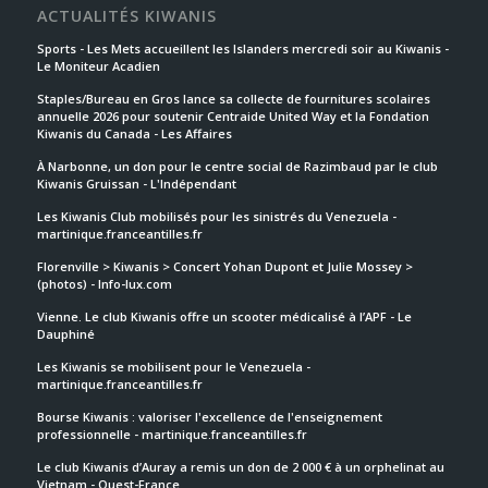
ACTUALITÉS KIWANIS
Sports - Les Mets accueillent les Islanders mercredi soir au Kiwanis -
Le Moniteur Acadien
Staples/Bureau en Gros lance sa collecte de fournitures scolaires
annuelle 2026 pour soutenir Centraide United Way et la Fondation
Kiwanis du Canada - Les Affaires
À Narbonne, un don pour le centre social de Razimbaud par le club
Kiwanis Gruissan - L'Indépendant
Les Kiwanis Club mobilisés pour les sinistrés du Venezuela -
martinique.franceantilles.fr
Florenville > Kiwanis > Concert Yohan Dupont et Julie Mossey >
(photos) - Info-lux.com
Vienne. Le club Kiwanis offre un scooter médicalisé à l’APF - Le
Dauphiné
Les Kiwanis se mobilisent pour le Venezuela -
martinique.franceantilles.fr
Bourse Kiwanis : valoriser l'excellence de l'enseignement
professionnelle - martinique.franceantilles.fr
Le club Kiwanis d’Auray a remis un don de 2 000 € à un orphelinat au
Vietnam - Ouest-France