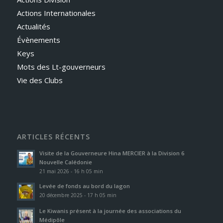
Actions Internationales
Actualités
Évènements
Keys
Mots des Lt-gouverneurs
Vie des Clubs
ARTICLES RÉCENTS
Visite de la Gouverneure Hina MERCIER à la Division 6
Nouvelle Calédonie
21 mai 2026 - 16 h 05 min
Levée de fonds au bord du lagon
20 décembre 2025 - 17 h 05 min
Le Kiwanis présent à la journée des associations du
Médipôle