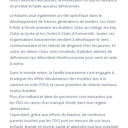
loisirs destinés aux jeunes, la mobilisation lorsqu’un désastre
se produit et l’aide aux plus défavorisés.
Le Kiwanis joue également un rôle spécifique dans le
développement de futures générations de leaders. Les clubs
K-Kids à l’école primaire, les Builders Clubs au collège, les Key
Clubs au lycée et les Circles K Clubs à l’université : toutes ces
organisations kiwaniennes tendent à développer le sens
communautaire et les talents de dirigeant chez les jeunes. En
outre, les Aktion Clubs sont constitués d’adultes atteints de
déficiences qui débordent d’enthousiasme pour venir en aide
à autrui.
Dans le monde entier, la famille kiwanienne s’est engagée à
éradiquer les effets dévastateurs des troubles dus à la
carence en iode (TDCI), la cause première de retards mentaux
la plus évitable.
Plus d’un milliard et demi de personnes sont menacées par
les TDCI en raison d’un manque d’iode dans leur régime
alimentaire.
Cependant, grâce aux efforts du Kiwanis, de nombreux
parents touchés par les TDCI sont en mesure de voir leurs
enfants grandir en bonne santé et atteindre tout leur potentiel