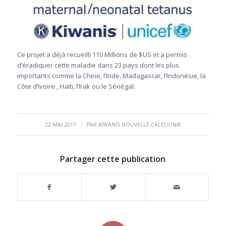
Ce projet a déjà recueilli 110 Millions de $US et a permis
d’éradiquer cette maladie dans 23 pays dont les plus
importants comme la Chine, l’Inde, Madagascar, l’Indonésie, la
Côte d’Ivoire , Haïti, l’Irak ou le Sénégal.
/
22 MAI 2017
PAR
KIWANIS NOUVELLE-CALÉDONIE
Partager cette publication