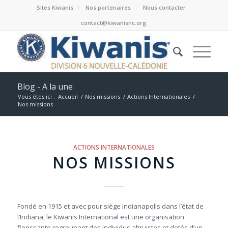
Sites Kiwanis
Nos partenaires
Nous contacter
contact@kiwanisnc.org
Blog - A la une
Vous êtes ici :
Accueil
/
Nos missions
/
Actions Internationales
/
Nos missions
ACTIONS INTERNATIONALES
NOS MISSIONS
Fondé en 1915 et avec pour siège Indianapolis dans l’état de
l’Indiana, le Kiwanis International est une organisation
florissante regroupant des individus altruistes et dotés d’un