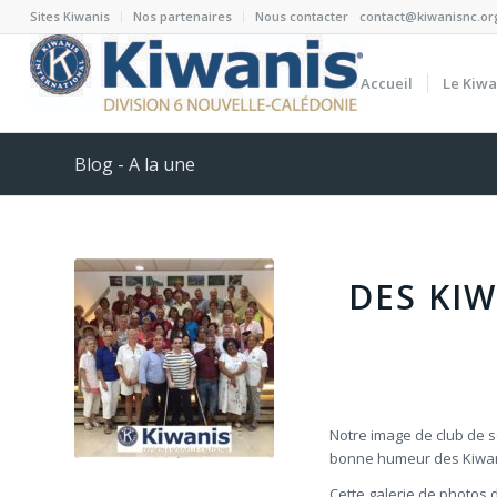
Sites Kiwanis
Nos partenaires
Nous contacter
contact@kiwanisnc.or
Accueil
Le Kiwa
Blog - A la une
DES KIW
Notre image de club de se
bonne humeur des Kiwani
Cette galerie de photos 