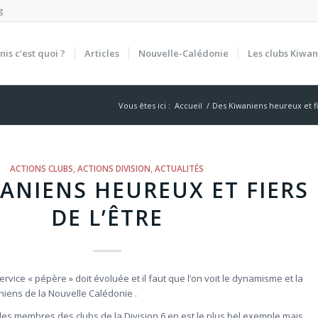
g
nis c’est quoi ?
Articles
Nouvelle-Calédonie
Les clubs Kiwan
Vous êtes ici :
Accueil
/
Des Kiwaniens heureux et fi
ACTIONS CLUBS
,
ACTIONS DIVISION
,
ACTUALITÉS
ANIENS HEUREUX ET FIERS
DE L’ÊTRE
rvice « pépère » doit évoluée et il faut que l’on voit le dynamisme et la
ens de la Nouvelle Calédonie .
des membres des clubs de la Division 6 en est le plus bel exemple mais