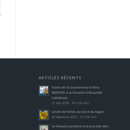
ARTICLES RÉCENTS
Visite de la Gouverneure Hina
MERCIER à la Division 6 Nouvelle
Calédonie
21 mai 2026 - 16 h 05 min
Levée de fonds au bord du lagon
20 décembre 2025 - 17 h 05 min
Le Kiwanis présent à la journée des