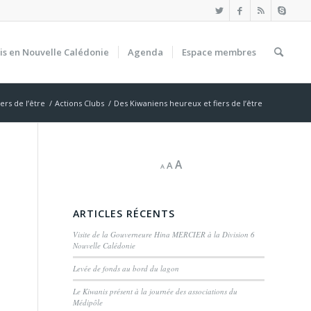
is en Nouvelle Calédonie
Agenda
Espace membres
ers de l’être
/
Actions Clubs
/
Des Kiwaniens heureux et fiers de l’être
A
A
A
ARTICLES RÉCENTS
Visite de la Gouverneure Hina MERCIER à la Division 6
Nouvelle Calédonie
Levée de fonds au bord du lagon
Le Kiwanis présent à la journée des associations du
Médipôle