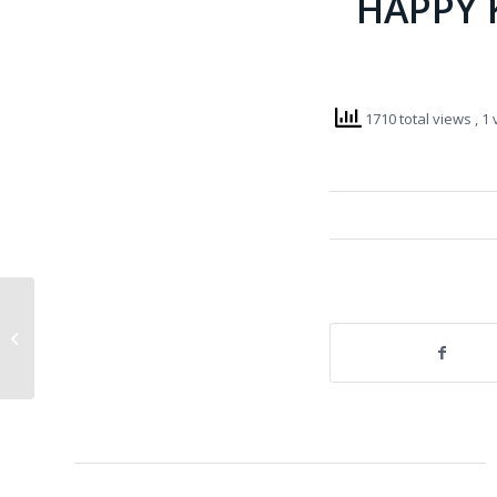
HAPPY 
1710 total views
, 1
Des Kiwaniens
remarquables au Club
Erythrines de Bourail
(Nouvelle Calédon...