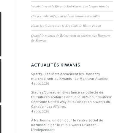
Vocabulivre et le Kiwanis Sud-Ouest: une longue histoire
Des jeux éducatifs pour réduire tensions et conflits
Hauts les Coeurs avec le Key Club de Blaise Pascal
Quand le tournoi de Belote vient en soutien aux Pompiers
de Koumac
ACTUALITÉS KIWANIS
Sports - Les Mets accueillent les Islanders
mercredi soir au Kiwanis - Le Moniteur Acadien
4 août 2026
Staples/Bureau en Gros lance sa collecte de
fournitures scolaires annuelle 2026 pour soutenir
Centraide United Way et la Fondation Kiwanis du
Canada - Les Affaires
4 août 2026
À Narbonne, un don pour le centre social de
Razimbaud par le club Kiwanis Gruissan -
L'Indépendant