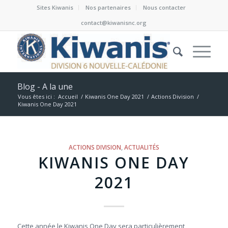
Sites Kiwanis
Nos partenaires
Nous contacter
contact@kiwanisnc.org
Blog - A la une
Vous êtes ici :
Accueil
/
Kiwanis One Day 2021
/
Actions Division
/
Kiwanis One Day 2021
ACTIONS DIVISION
,
ACTUALITÉS
KIWANIS ONE DAY
2021
Cette année le Kiwanis One Day sera particulièrement