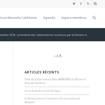
is en Nouvelle Calédonie
Agenda
Espace membres
esePac 2018- La biodiversité calédonienne soutenue par la Division 6...
A
A
A
ARTICLES RÉCENTS
Visite de la Gouverneure Hina MERCIER à la Division 6
Nouvelle Calédonie
Levée de fonds au bord du lagon
Le Kiwanis présent à la journée des associations du
Médipôle