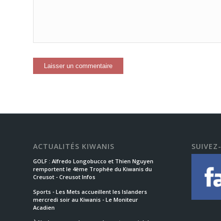
ACTUALITÉS KIWANIS
SUIVEZ
GOLF : Alfredo Longobucco et Thien Nguyen
remportent le 4ème Trophée du Kiwanis du
Creusot - Creusot Infos
Sports - Les Mets accueillent les Islanders
mercredi soir au Kiwanis - Le Moniteur
Acadien