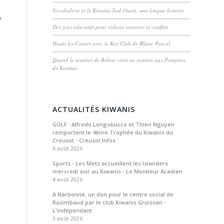
Vocabulivre et le Kiwanis Sud-Ouest: une longue histoire
e
Des jeux éducatifs pour réduire tensions et conflits
Hauts les Coeurs avec le Key Club de Blaise Pascal
Quand le tournoi de Belote vient en soutien aux Pompiers
de Koumac
ACTUALITÉS KIWANIS
GOLF : Alfredo Longobucco et Thien Nguyen
remportent le 4ème Trophée du Kiwanis du
Creusot - Creusot Infos
6 août 2026
Sports - Les Mets accueillent les Islanders
mercredi soir au Kiwanis - Le Moniteur Acadien
4 août 2026
À Narbonne, un don pour le centre social de
Razimbaud par le club Kiwanis Gruissan -
L'Indépendant
3 août 2026