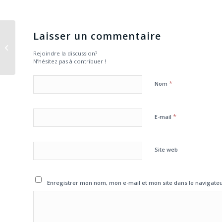
Laisser un commentaire
Le Kiwanis sur les
Planches
Rejoindre la discussion?
N’hésitez pas à contribuer !
*
Nom
*
E-mail
Site web
Enregistrer mon nom, mon e-mail et mon site dans le navigat