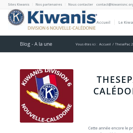
Sites Kiwanis
Nos partenaires
Nous contacter
contact@kiwanisnc.or
Accueil
Le Kiwa
Blog - A la une
Vous êtes ici :
Accueil
/
ThesePac 20
THESEP
CALÉDO
Cette année encore le p