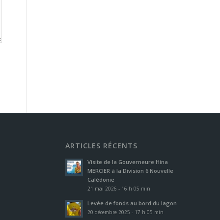
ARTICLES RÉCENTS
Visite de la Gouverneure Hina
MERCIER à la Division 6 Nouvelle
Calédonie
21 mai 2026 - 16 h 05 min
Levée de fonds au bord du lagon
20 décembre 2025 - 17 h 05 min