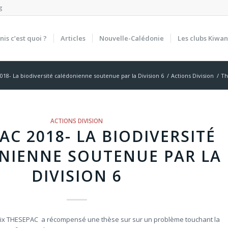
g
nis c’est quoi ?
Articles
Nouvelle-Calédonie
Les clubs Kiwan
18- La biodiversité calédonienne soutenue par la Division 6
/
Actions Division
/
Th
ACTIONS DIVISION
AC 2018- LA BIODIVERSITÉ
NIENNE SOUTENUE PAR LA
DIVISION 6
rix THESEPAC a récompensé une thèse sur sur un problème touchant la