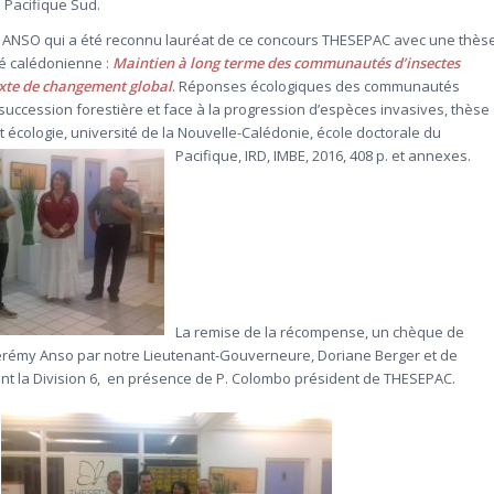
 Pacifique Sud.
y ANSO qui a été reconnu lauréat de ce concours THESEPAC avec une thès
ité calédonienne
:
Maintien à long terme des communautés d’insectes
exte de changement global
. Réponses écologiques des communautés
uccession forestière et face à la progression d’espèces invasives, thèse
t écologie, université de la Nouvelle-Calédonie, école doctorale du
Pacifique, IRD, IMBE, 2016, 408 p. et ann
exes.
La remise de la récompense, un chèque de
Jérémy Anso par notre Lieutenant-Gouverneure, Doriane Berger et de
nt la Division 6, en présence de P. Colombo président de THESEPAC.